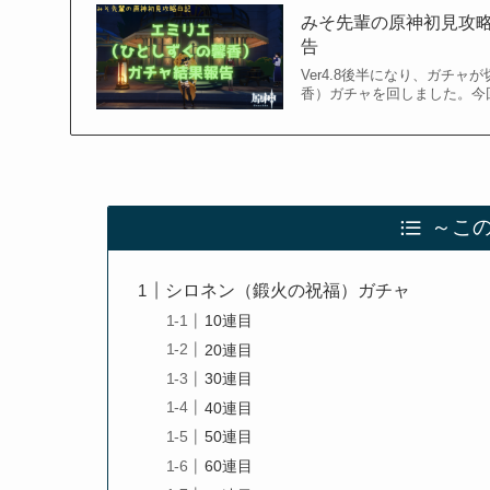
みそ先輩の原神初見攻略
告
Ver4.8後半になり、ガチ
香）ガチャを回しました。今
～こ
シロネン（鍛火の祝福）ガチャ
10連目
20連目
30連目
40連目
50連目
60連目