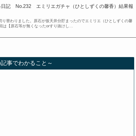
日記 No.232 エミリエガチャ（ひとしずくの馨香）結果報
ャが切り替わりました。原石が仮天井分貯まったのでエミリエ（ひとしずくの馨
回は【原石等が無くなったorすり抜けし…
の記事でわかること～