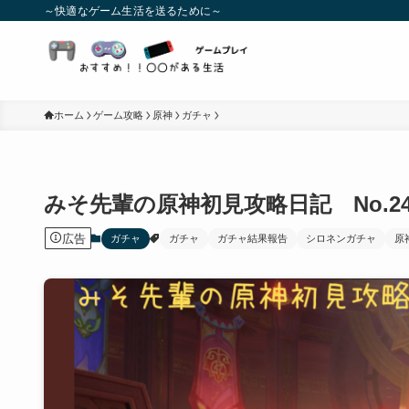
～快適なゲーム生活を送るために～
ホーム
ゲーム攻略
原神
ガチャ
みそ先輩の原神初見攻略日記 No.
広告
ガチャ
ガチャ
ガチャ結果報告
シロネンガチャ
原