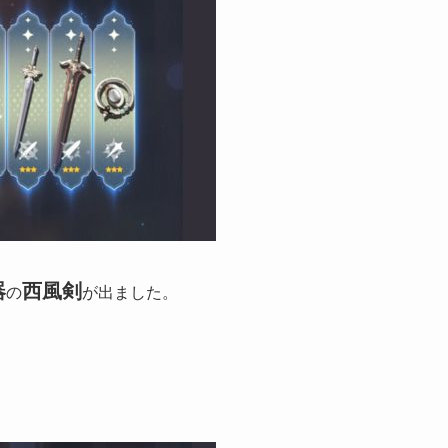
器
西風剣
の
が出ました。