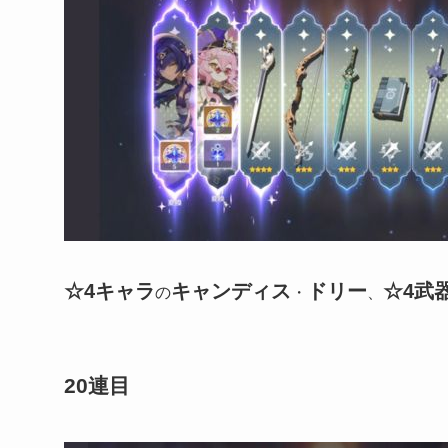
☆4キャラ
キャンディス
ドリー
☆4武
の
・
、
20連目