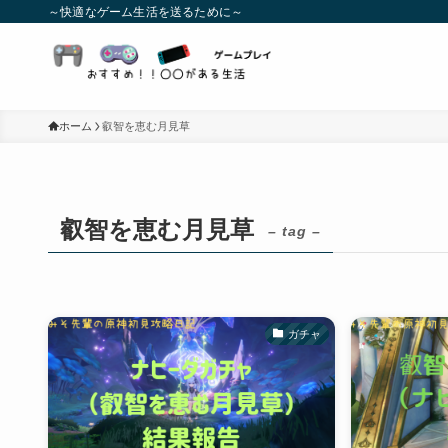
～快適なゲーム生活を送るために～
ホーム
叡智を恵む月見草
叡智を恵む月見草
– tag –
ガチャ