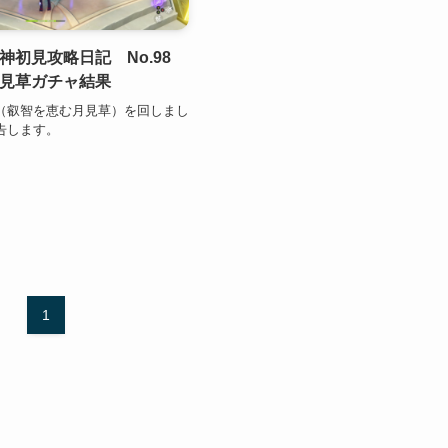
神初見攻略日記 No.98
見草ガチャ結果
（叡智を恵む月見草）を回しまし
告します。
1