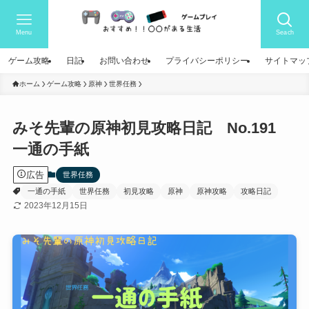
Menu
Seach
ゲーム攻略
日記
お問い合わせ
プライバシーポリシー
サイトマッ
ホーム
ゲーム攻略
原神
世界任務
みそ先輩の原神初見攻略日記 No.191
一通の手紙
広告
世界任務
一通の手紙
世界任務
初見攻略
原神
原神攻略
攻略日記
2023年12月15日