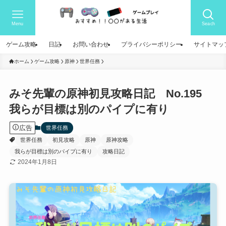
Menu
Seach
ゲーム攻略
日記
お問い合わせ
プライバシーポリシー
サイトマッ
ホーム
ゲーム攻略
原神
世界任務
みそ先輩の原神初見攻略日記 No.195
我らが目標は別のパイプに有り
広告
世界任務
世界任務
初見攻略
原神
原神攻略
我らが目標は別のパイプに有り
攻略日記
2024年1月8日