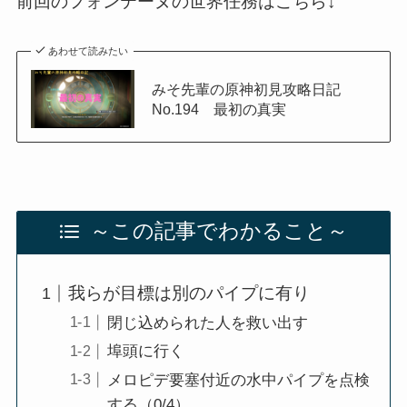
前回のフォンテーヌの世界任務はこちら↓
あわせて読みたい
みそ先輩の原神初見攻略日記
No.194 最初の真実
～この記事でわかること～
我らが目標は別のパイプに有り
閉じ込められた人を救い出す
埠頭に行く
メロピデ要塞付近の水中パイプを点検
する（0/4）