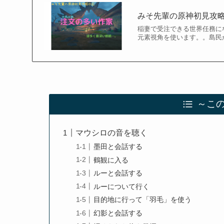
みそ先輩の原神初見攻略
稲妻で受注できる世界任務に
元素視角を使います。。島民
～こ
マウシロの音を聴く
墨田と会話する
鶴観に入る
ルーと会話する
ルーについて行く
目的地に行って「羽毛」を使う
幻影と会話する