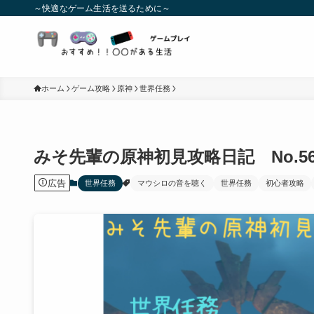
～快適なゲーム生活を送るために～
ホーム
ゲーム攻略
原神
世界任務
みそ先輩の原神初見攻略日記 No.
広告
世界任務
マウシロの音を聴く
世界任務
初心者攻略