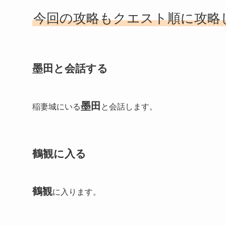
今回の攻略もクエスト順に攻略
墨田と会話する
墨田
稲妻城にいる
と会話します。
鶴観に入る
鶴観
に入ります。