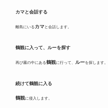
カマと会話する
カマ
離島にいる
と会話します。
鶴観に入って、ルーを探す
鶴観
ルー
再び霧の中にある
に行って、
を探します。
続けて鶴観に入る
鶴観
に侵入します。