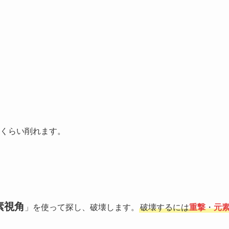
くらい削れます。
素視角
」を使って探し、破壊します。
破壊するには
重撃
・
元