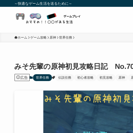
～快適なゲーム生活を送るために～
ホーム
ゲーム攻略
原神
世界任務
みそ先輩の原神初見攻略日記 No.
広告
世界任務
伝説任務
初心者攻略
初見攻略
原神